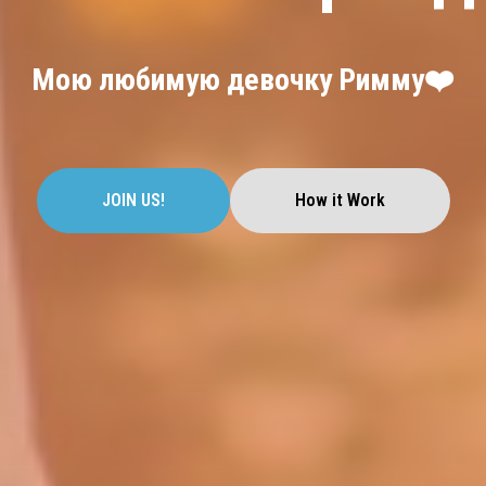
Мою любимую девочку Римму❤️
JOIN US!
How it Work